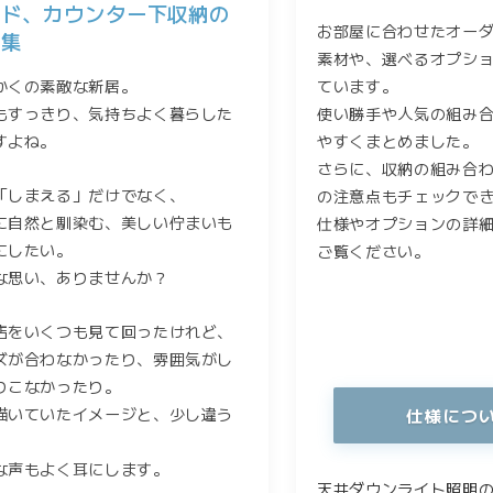
ード、カウンター下収納の
お部屋に合わせたオー
例集
素材や、選べるオプシ
かくの素敵な新居。
ています。
もすっきり、気持ちよく暮らした
使い勝手や人気の組み
すよね。
やすくまとめました。
さらに、収納の組み合
「しまえる」だけでなく、
の注意点もチェックで
に自然と馴染む、美しい佇まいも
仕様やオプションの詳
にしたい。
ご覧ください。
な思い、ありませんか？
店をいくつも見て回ったけれど、
ズが合わなかったり、雰囲気がし
りこなかったり。
描いていたイメージと、少し違う
仕様につ
な声もよく耳にします。
天井ダウンライト照明