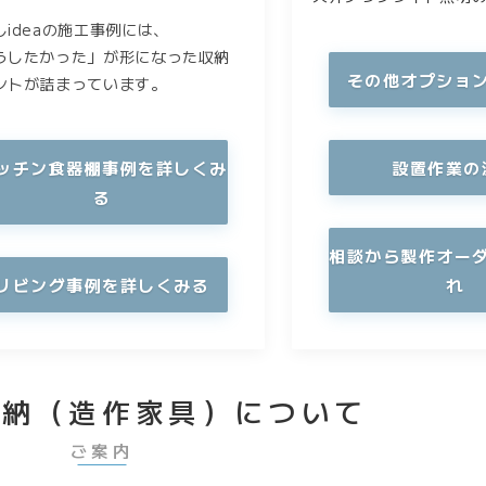
しideaの施工事例には、
うしたかった」が形になった収納
その他オプショ
ントが詰まっています。
ッチン食器棚事例を詳しくみ
設置作業の
る
相談から製作オー
リビング事例を詳しくみる
れ
収納（造作家具）について
ご案内