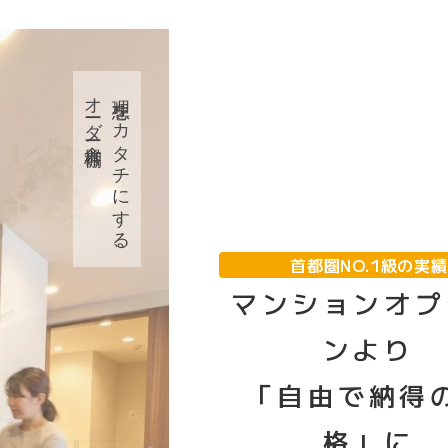
オーダー食器棚
理想をカタチにする、
首都圏NO.1級の実績
マンションオプ
ンより
「自由で納得
格」に