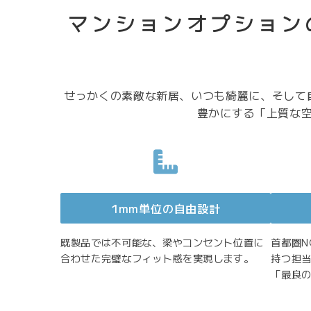
マンションオプション
せっかくの素敵な新居、いつも綺麗に、そして自
豊かにする「上質な空
1mm単位の自由設計
既製品では不可能な、梁やコンセント位置に
首都圏N
合わせた完璧なフィット感を実現します。
持つ担
「最良