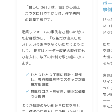
ボ
「暮らしidea」は、設計から施工
事
までを自社で手がける、住宅専門
の建築工房です。
せっ
いつ
建築リフォームの事例をご覧いただい
いで
たお客様から、 「収納だけ注文した
い」というお声を多くいただくように
ただ
なり、 現在はオーダー収納の製作にも
空間
力を入れ、以下の体制で取り組んでい
大切
ます。
そん
ひとつひとつ丁寧に設計・製作
家具
し、専門知識を持つスタッフが直
サイ
接対応設置
っく
無駄なコストを省き、適正な価格
思い
でご提供
——
よくご相談の多い組み合わせをもと
そん
に、価格の目安としてご覧いただける