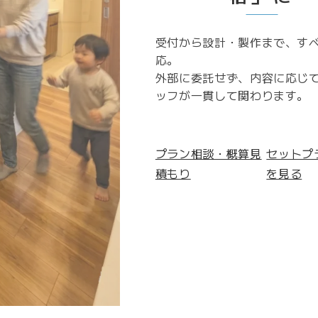
受付から設計・製作まで、す
応。
外部に委託せず、内容に応じ
ッフが一貫して関わります。
プラン相談・概算見
セットプ
積もり
を見る